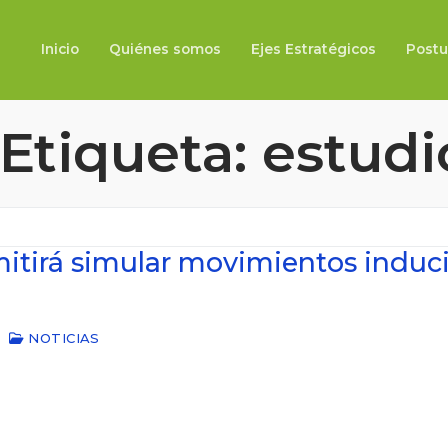
Inicio
Quiénes somos
Ejes Estratégicos
Postu
Etiqueta:
estudi
mitirá simular movimientos induc
NOTICIAS