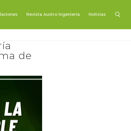
laciones
Revista Austro Ingeniería
Noticias
Buscar:
ría
oma de