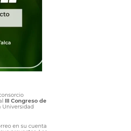
consorcio
al
III Congreso de
la Universidad
orreo en su cuenta