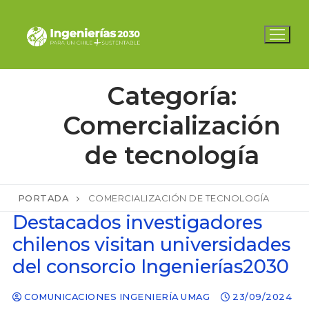
Ir
al
contenido
Categoría:
Comercialización
de tecnología
PORTADA
COMERCIALIZACIÓN DE TECNOLOGÍA
Destacados investigadores
chilenos visitan universidades
del consorcio Ingenierías2030
COMUNICACIONES INGENIERÍA UMAG
23/09/2024