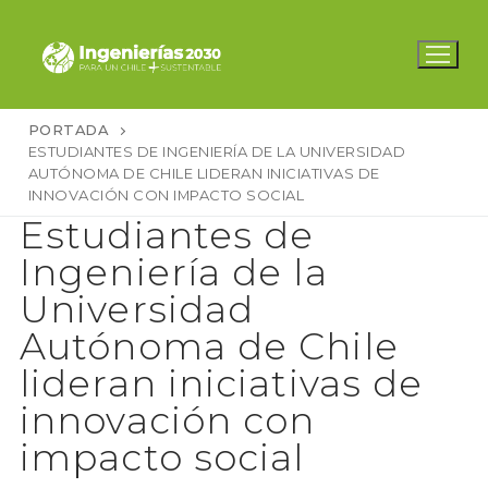
Ir
al
contenido
PORTADA
ESTUDIANTES DE INGENIERÍA DE LA UNIVERSIDAD
AUTÓNOMA DE CHILE LIDERAN INICIATIVAS DE
INNOVACIÓN CON IMPACTO SOCIAL
Estudiantes de
Ingeniería de la
Universidad
Autónoma de Chile
lideran iniciativas de
innovación con
impacto social