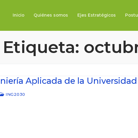
Inicio
Quiénes somos
Ejes Estratégicos
Postu
Etiqueta:
octub
geniería Aplicada de la Universid
ING2030