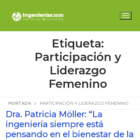
Ir
al
contenido
Etiqueta:
Participación y
Liderazgo
Femenino
PORTADA
PARTICIPACIÓN Y LIDERAZGO FEMENINO
Dra. Patricia Möller: “La
ingeniería siempre está
pensando en el bienestar de la